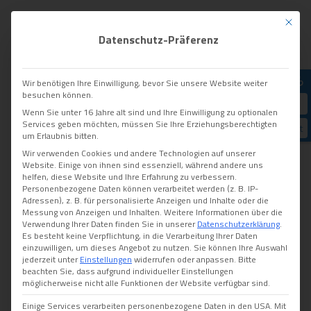
Mit die
Online-Terminvereinbarung
Datenschutz-Präferenz
+49 (0)731 6 88 20
Wir benötigen Ihre Einwilligung, bevor Sie unsere Website weiter
E‑Mail
besuchen können.
Termin
Wenn Sie unter 16 Jahre alt sind und Ihre Einwilligung zu optionalen
Privat- und Selbstzahlerpraxis +49 (0)731 1 59 18 59
Services geben möchten, müssen Sie Ihre Erziehungsberechtigten
Nachricht
um Erlaubnis bitten.
Wir verwenden Cookies und andere Technologien auf unserer
Website. Einige von ihnen sind essenziell, während andere uns
helfen, diese Website und Ihre Erfahrung zu verbessern.
Personenbezogene Daten können verarbeitet werden (z. B. IP-
Adressen), z. B. für personalisierte Anzeigen und Inhalte oder die
Messung von Anzeigen und Inhalten.
Weitere Informationen über die
Proktologie in Ulm –
Verwendung Ihrer Daten finden Sie in unserer
Datenschutzerklärung
.
Es besteht keine Verpflichtung, in die Verarbeitung Ihrer Daten
Erkrankungen des Enddarms
einzuwilligen, um dieses Angebot zu nutzen.
Sie können Ihre Auswahl
jederzeit unter
Einstellungen
widerrufen oder anpassen.
Bitte
beachten Sie, dass aufgrund individueller Einstellungen
erkennen und behandeln
möglicherweise nicht alle Funktionen der Website verfügbar sind.
Einige Services verarbeiten personenbezogene Daten in den USA. Mit