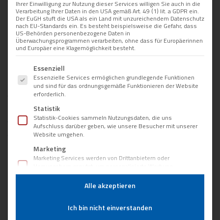
Was ist Proktologie?
Ihrer Einwilligung zur Nutzung dieser Services willigen Sie auch in die
Verarbeitung Ihrer Daten in den USA gemäß Art. 49 (1) lit. a GDPR ein.
Der EuGH stuft die USA als ein Land mit unzureichendem Datenschutz
Die Prok­to­lo­gie befasst sich mit der Dia­gnos­tik und Behand­
nach EU-Standards ein. Es besteht beispielsweise die Gefahr, dass
US-Behörden personenbezogene Daten in
lung von Erkran­kun­gen des End­darms und des Anal­ka­nals.
Überwachungsprogrammen verarbeiten, ohne dass für Europäerinnen
Beschwer­den in die­sem Bereich sind weit ver­brei­tet, wer­den
und Europäer eine Klagemöglichkeit besteht.
aber häu­fig aus Scham nicht ange­spro­chen. In unse­rer Pra­xis
Es folgt eine Liste der Service-Gruppen, für die eine Einwillig
Essenziell
bie­ten wir eine dis­kre­te, ein­fühl­sa­me Unter­su­chung und
Essenzielle Services ermöglichen grundlegende Funktionen
Behand­lung – sowohl kon­ser­va­tiv als auch mit semi-ope­ra­ti­
und sind für das ordnungsgemäße Funktionieren der Website
erforderlich.
ven Verfahren.
Statistik
Statistik-Cookies sammeln Nutzungsdaten, die uns
Welche proktologischen Erkrankungen behandeln
Aufschluss darüber geben, wie unsere Besucher mit unserer
wir?
Website umgehen.
Marketing
Fest­stel­lung und Behand­lung von Erkran­kun­gen im End­
Marketing Services werden von Drittanbietern oder
Herausgebern genutzt, um personalisierte Werbung
arm (Aus­wahl):
anzuzeigen. Sie tun dies, indem sie Besucher über Websites
hinweg verfolgen.
Alle akzeptieren
Hämor­rhoi­den
Externe Medien
Anal­fis­su­ren
Inhalte von Videoplattformen und Social-Media-Plattformen
Ich bin nicht einverstanden
hyper­tro­phen Anal­pa­pil­len, Marisken
werden standardmäßig blockiert. Wenn externe Services