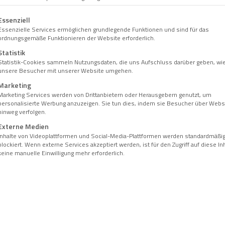
gt eine Liste der Service-Gruppen, für die eine Einwilligung erteil
Essenziell
Essenzielle Services ermöglichen grundlegende Funktionen und sind für das
ordnungsgemäße Funktionieren der Website erforderlich.
Statistik
Statistik-Cookies sammeln Nutzungsdaten, die uns Aufschluss darüber geben, wi
unsere Besucher mit unserer Website umgehen.
Marketing
Marketing Services werden von Drittanbietern oder Herausgebern genutzt, um
personalisierte Werbung anzuzeigen. Sie tun dies, indem sie Besucher über Webs
hinweg verfolgen.
Externe Medien
Inhalte von Videoplattformen und Social-Media-Plattformen werden standardmäßi
Als Fach­arzt­pra­xis wid­men wir uns aus­führ­lich Ihren Pro­bl
blockiert. Wenn externe Services akzeptiert werden, ist für den Zugriff auf diese In
erfor­der­lich. Haus­be­su­che kön­nen von einem spe­zia­li­sier­ten
keine manuelle Einwilligung mehr erforderlich.
wen­den Sie sich bit­te an Ihren Hausarzt.
Unsere Öffnungszeiten
Mon­tag, Diens­tag und Don­ners­tag:
8.00 – 12.30 und 13.30 – 18.00 Uhr