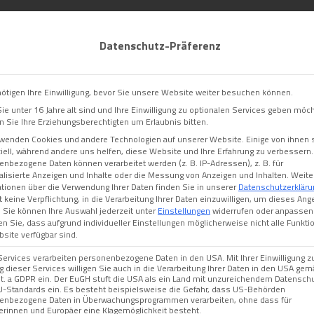
ine-Terminvereinbarung
+49 (0)731 6 88 20
E‑Mail
P
Datenschutz-Präferenz
ötigen Ihre Einwilligung, bevor Sie unsere Website weiter besuchen können.
e unter 16 Jahre alt sind und Ihre Einwilligung zu optionalen Services geben möc
Sie Ihre Erziehungsberechtigten um Erlaubnis bitten.
Leistungen
Formulare und Anleitungen
Ernährungsbe
rwenden Cookies und andere Technologien auf unserer Website. Einige von ihnen 
ell, während andere uns helfen, diese Website und Ihre Erfahrung zu verbessern.
nbezogene Daten können verarbeitet werden (z. B. IP-Adressen), z. B. für
lisierte Anzeigen und Inhalte oder die Messung von Anzeigen und Inhalten.
Weite
tionen über die Verwendung Ihrer Daten finden Sie in unserer
Datenschutzerkläru
 keine Verpflichtung, in die Verarbeitung Ihrer Daten einzuwilligen, um dieses Ang
.
Sie können Ihre Auswahl jederzeit unter
Einstellungen
widerrufen oder anpassen
n Sie, dass aufgrund individueller Einstellungen möglicherweise nicht alle Funkti
site verfügbar sind.
Services verarbeiten personenbezogene Daten in den USA. Mit Ihrer Einwilligung z
 dieser Services willigen Sie auch in die Verarbeitung Ihrer Daten in den USA gemä
lit. a GDPR ein. Der EuGH stuft die USA als ein Land mit unzureichendem Datensch
U-Standards ein. Es besteht beispielsweise die Gefahr, dass US-Behörden
enbezogene Daten in Überwachungsprogrammen verarbeiten, ohne dass für
erinnen und Europäer eine Klagemöglichkeit besteht.