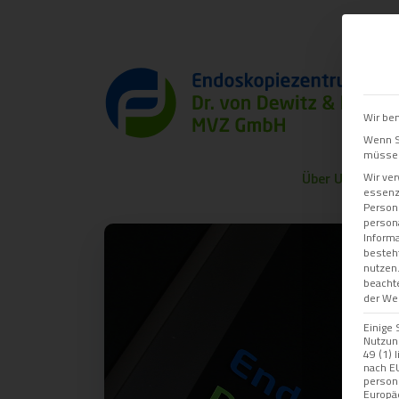
Onl
Wir ben
Wenn Si
müssen 
Über Uns
Wir ve
essenzi
Persone
persona
Informa
besteht
nutzen
beachte
der Web
Einige 
Nutzung
49 (1) 
nach E
person
Europä