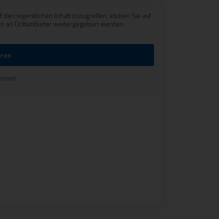
 den eigent­li­chen Inhalt zuzu­grei­fen, kli­cken Sie auf
 an Dritt­an­bie­ter wei­ter­ge­ge­ben werden.
­ren
tio­nen