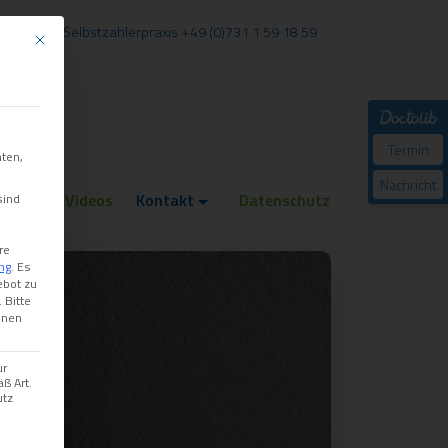
rivat- und Selbstzahlerpraxis +49 (0)731 1 59 18 59
Mit diesem Button wird der Dialog geschlossen. Seine Funktionalität ist iden
Termin
hten,
Nachricht
ratung
Videos
Kontakt
Datenschutz
sind
re
ng
.
Es
ebot zu
.
Bitte
onen
ur
ß Art.
utz