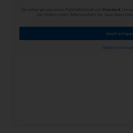
Sie sehen gera­de einen Platz­hal­ter­in­halt von
Stan­dard
. Um auf
den But­ton unten. Bit­te beach­ten Sie, dass dabei Daten
Inhalt ent­sper
Wei­te­re Infor­ma­